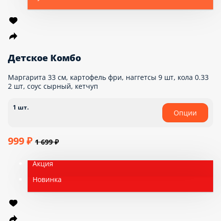
Новогодние комбо
Запеченная калифорникейшн 32 шт пепперони 40 см + 1 литр
колы
1 шт.
Опции
1 699 ₽