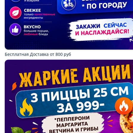
Суши
Гунканы
Воки