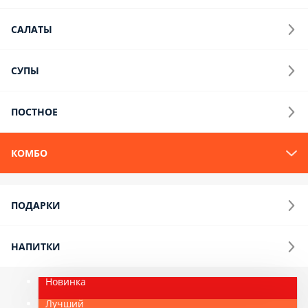
Сет: фирменный в темпуре, калифорния в темпуре, острый
ролл с крабом, мини ролл с сыром 30 шт, 4 сыра 33 см + 1л
колы
1 шт.
Опции
1 599 ₽
Акция
Новинка