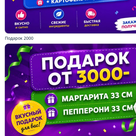
Детское Комбо
Маргарита 33 см, картофель фри, наггетсы 9 шт, кола 0.33 2
шт, соус сырный, кетчуп
1 шт.
Опции
999 ₽
1 699 ₽