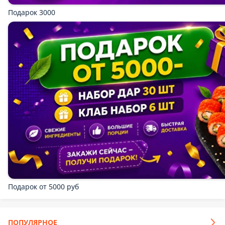
Акция
Новинка
Комбо эгоист
Маргарита 25 см, филадельфия 8 шт, картофель фри
1 шт.