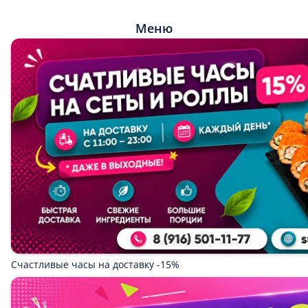
Меню
Счастливые часы на доставку -15%
Скидка на самовывоз -20% с 11:00-23:00
Бесплатная Доставка от 800 руб
3 пиццы 25 см за 999-
3 пиццы 25 см за 1200-
3 пиццы 33 см за 1750-
Подарок 1500
Подарок 2000
Подарок 3000
Подарок от 5000 руб
Популярное
Наборы роллов